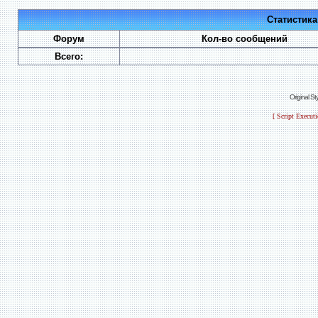
Статистик
Форум
Кол-во сообщений
Всего:
Original S
[ Script Execut