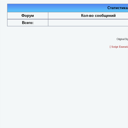
Статистик
Форум
Кол-во сообщений
Всего:
Original S
[ Script Execut