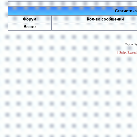
Статистик
Форум
Кол-во сообщений
Всего:
Original S
[ Script Execut