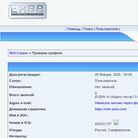
|
Помощь
|
Поиск
|
Пользователи
|
Веб-Сервис
» Проверка профиля
Дата регистрации:
25 Января, 2026 - 03:28
Статус:
Пользователь
Обновления:
Нет записей
0
Всего записей:
[0.00% от общего числа / 0
Адрес e-mail:
Написать письмо через ф
Домашняя страничка:
https://rein-avto.com/
Имя в AOL:
Номер в ICQ:
591611737
Откуда:
Россия, Симферополь
Интересы: