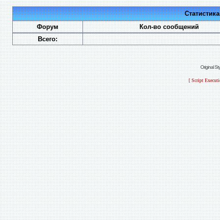
Статистик
Форум
Кол-во сообщений
Всего:
Original S
[ Script Execut