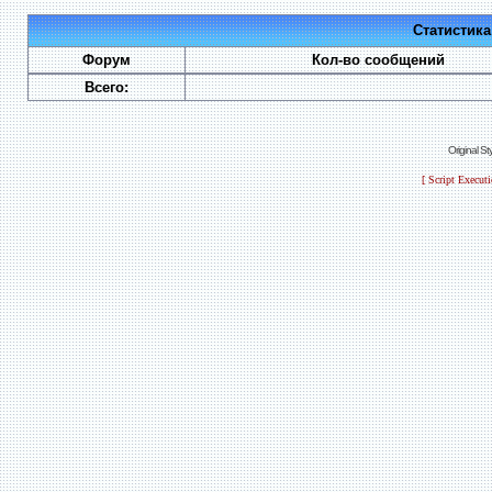
Статистик
Форум
Кол-во сообщений
Всего:
Original S
[ Script Execut