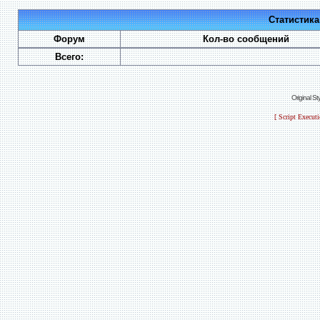
Статистик
Форум
Кол-во сообщений
Всего:
Original S
[ Script Execut