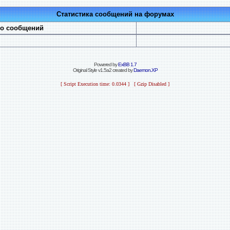
Статистика сообщений на форумах
во сообщений
Powered by
ExBB 1.7
Original Style v1.5a2 created by
Daemon.XP
[ Script Execution time: 0.0344 ] [ Gzip Disabled ]