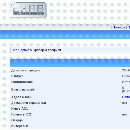
|
Помощь
|
П
Веб-Сервис
» Проверка профиля
Дата регистрации:
26 Ян
Статус:
Поль
Обновления:
Нет 
0
Всего записей:
[0.00
Адрес e-mail:
Напи
Домашняя страничка:
нет
Имя в AOL:
Номер в ICQ:
нет
Откуда:
Интересы: