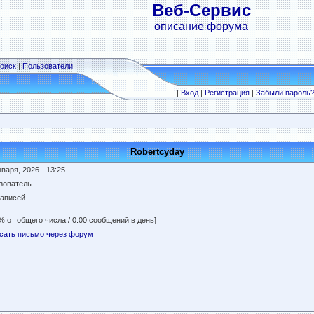
Веб-Сервис
описание форума
оиск
|
Пользователи
|
|
Вход
|
Регистрация
|
Забыли пароль
Robertcyday
варя, 2026 - 13:25
зователь
записей
% от общего числа / 0.00 сообщений в день]
сать письмо через форум