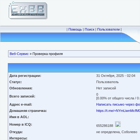
|
Помощь
|
Поиск
|
Пользователи
|
Веб-Сервис
» Проверка профиля
Дата регистрации:
31 Октября, 2025 - 02:04
Статус:
Пользователь
Обновления:
Нет записей
0
Всего записей:
[0.00% от общего числа / 0
Адрес e-mail:
Написать письмо через ф
Домашняя страничка:
https://t.me/+NYmLiwnMcfM
Имя в AOL:
Номер в ICQ:
655286188
Откуда:
не определена, Соболево
Интересы: