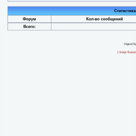
Статистик
Форум
Кол-во сообщений
Всего:
Original S
[ Script Execu