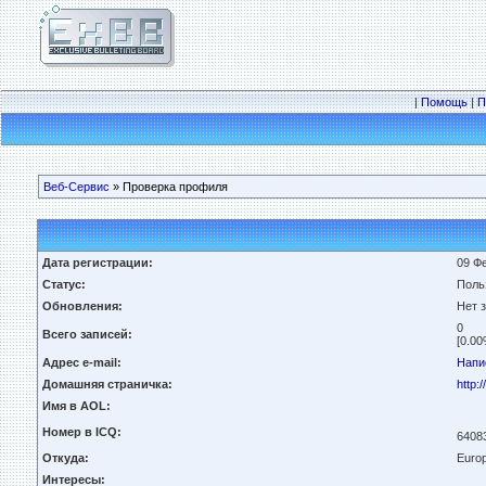
|
Помощь
|
П
Веб-Сервис
» Проверка профиля
Дата регистрации:
09 Фе
Статус:
Поль
Обновления:
Нет 
0
Всего записей:
[0.00
Адрес e-mail:
Напи
Домашняя страничка:
http:
Имя в AOL:
Номер в ICQ:
6408
Откуда:
Euro
Интересы: