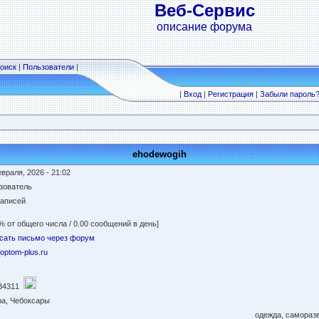
Веб-Сервис
описание форума
оиск
|
Пользователи
|
|
Вход
|
Регистрация
|
Забыли пароль
ehodewogih
враля, 2026 - 21:02
зователь
записей
% от общего числа / 0.00 сообщений в день]
сать письмо через форум
//optom-plus.ru
34311
pa, Чебоксары
одежда, самораз