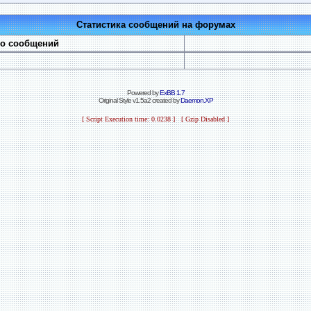
Статистика сообщений на форумах
во сообщений
Powered by
ExBB 1.7
Original Style v1.5a2 created by
Daemon.XP
[ Script Execution time: 0.0238 ] [ Gzip Disabled ]