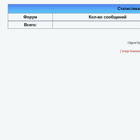
Статистик
Форум
Кол-во сообщений
Всего:
Original S
[ Script Execut