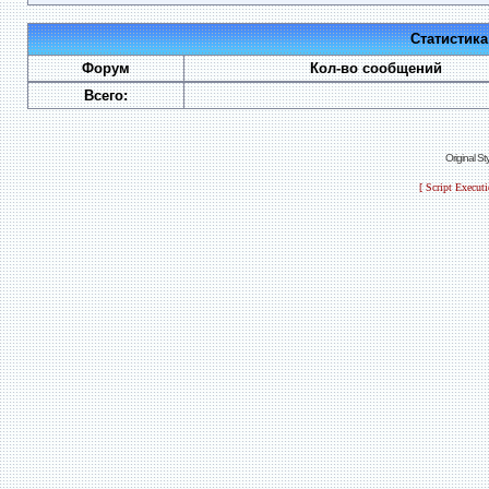
Статистик
Форум
Кол-во сообщений
Всего:
Original S
[ Script Execut