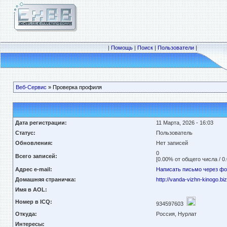
|
Помощь
|
Поиск
|
Пользователи
|
Веб-Сервис
» Проверка профиля
Дата регистрации:
11 Марта, 2026 - 16:03
Статус:
Пользователь
Обновления:
Нет записей
0
Всего записей:
[0.00% от общего числа / 0
Адрес e-mail:
Написать письмо через ф
Домашняя страничка:
http://vanda-vizhn-kinogo.biz
Имя в AOL:
Номер в ICQ:
934597603
Откуда:
Россия, Нурлат
Интересы: