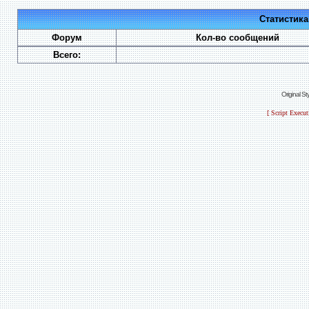
Статистик
Форум
Кол-во сообщений
Всего:
Original S
[ Script Execu