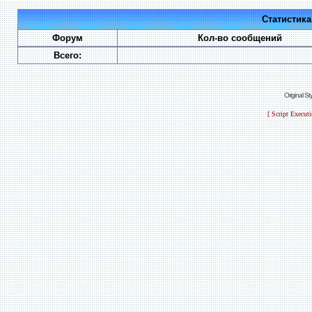
Статистик
Форум
Кол-во сообщений
Всего:
Original S
[ Script Execut