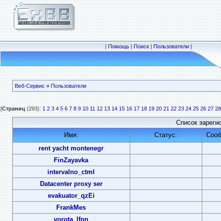
|
Помощь
|
Поиск
|
Пользователи
|
Веб-Сервис
»
Пользователи
[
Страниц
(293):
1
2
3
4
5
6
7
8
9
10
11
12
13
14
15
16
17
18
19
20
21
22
23
24
25
26
27
28
Список зареги
Имя:
Статус:
Сооб
rent yacht montenegr
FinZayavka
intervalno_ctml
Datacenter proxy ser
evakuator_qzEi
FrankMes
vorota_lfpn