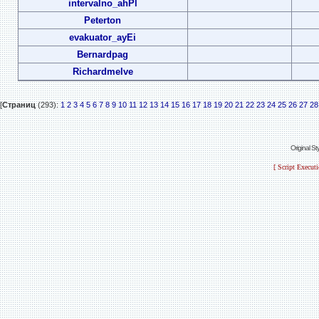
intervalno_ahPl
Peterton
evakuator_ayEi
Bernardpag
Richardmelve
[
Страниц
(293):
1
2
3
4
5
6
7
8
9
10
11
12
13
14
15
16
17
18
19
20
21
22
23
24
25
26
27
28
Original S
[ Script Execut