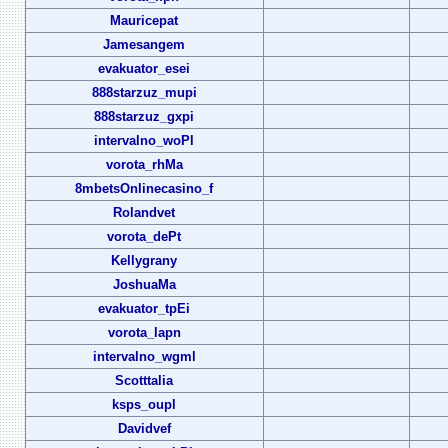
Mauricepat
Jamesangem
evakuator_esei
888starzuz_mupi
888starzuz_gxpi
intervalno_woPl
vorota_rhMa
8mbetsOnlinecasino_f
Rolandvet
vorota_dePt
Kellygrany
JoshuaMa
evakuator_tpEi
vorota_lapn
intervalno_wgml
Scotttalia
ksps_oupl
Davidvef