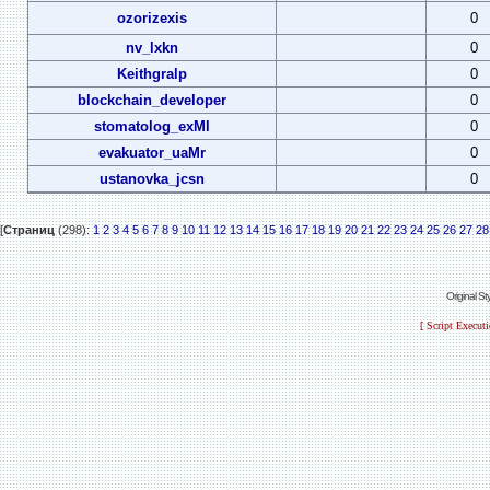
ozorizexis
0
nv_lxkn
0
Keithgralp
0
blockchain_developer
0
stomatolog_exMl
0
evakuator_uaMr
0
ustanovka_jcsn
0
[
Страниц
(298):
1
2
3
4
5
6
7
8
9
10
11
12
13
14
15
16
17
18
19
20
21
22
23
24
25
26
27
28
Original S
[ Script Execut