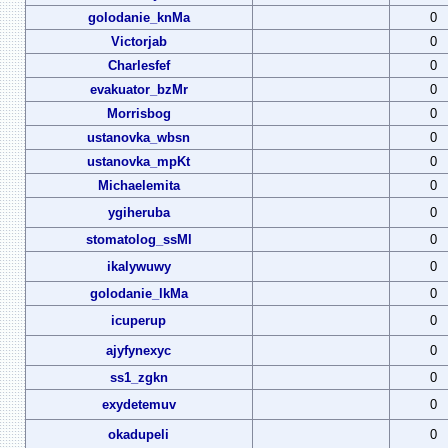
golodanie_knMa
0
Victorjab
0
Charlesfef
0
evakuator_bzMr
0
Morrisbog
0
ustanovka_wbsn
0
ustanovka_mpKt
0
Michaelemita
0
ygiheruba
0
stomatolog_ssMl
0
ikalywuwy
0
golodanie_lkMa
0
icuperup
0
ajyfynexyc
0
ss1_zgkn
0
exydetemuv
0
okadupeli
0