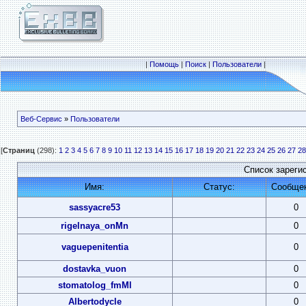
|
Помощь
|
Поиск
|
Пользователи
|
Веб-Сервис
»
Пользователи
[
Страниц
(298):
1
2
3
4
5
6
7
8
9
10
11
12
13
14
15
16
17
18
19
20
21
22
23
24
25
26
27
28
Список зареги
Имя:
Статус:
Сообще
sassyacre53
0
rigelnaya_onMn
0
vaguepenitentia
0
dostavka_vuon
0
stomatolog_fmMl
0
Albertodycle
0