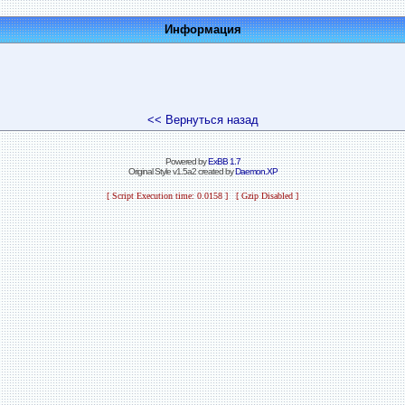
Информация
<< Вернуться назад
Powered by
ExBB 1.7
Original Style v1.5a2 created by
Daemon.XP
[ Script Execution time: 0.0158 ] [ Gzip Disabled ]