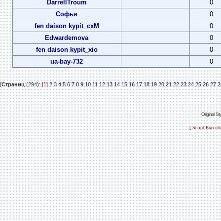
DarrellTroum
0
Софья
0
fen daison kypit_cxM
0
Edwardemova
0
fen daison kypit_xio
0
ua-bay-732
0
[
Страниц
(294):
[1]
2
3
4
5
6
7
8
9
10
11
12
13
14
15
16
17
18
19
20
21
22
23
24
25
26
27
2
Original S
[ Script Execut