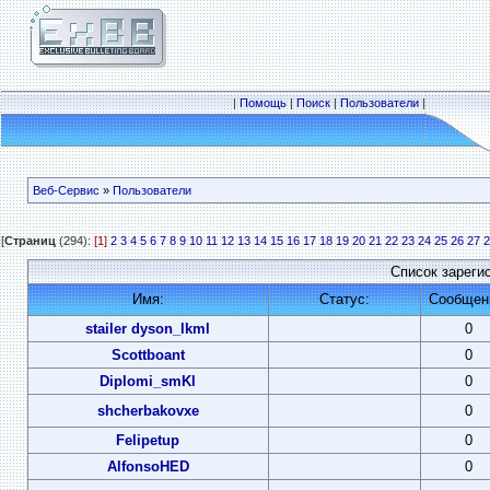
|
Помощь
|
Поиск
|
Пользователи
|
Веб-Сервис
»
Пользователи
[
Страниц
(294):
[1]
2
3
4
5
6
7
8
9
10
11
12
13
14
15
16
17
18
19
20
21
22
23
24
25
26
27
2
Список зареги
Имя:
Статус:
Сообщен
stailer dyson_lkml
0
Scottboant
0
Diplomi_smKl
0
shcherbakovxe
0
Felipetup
0
AlfonsoHED
0