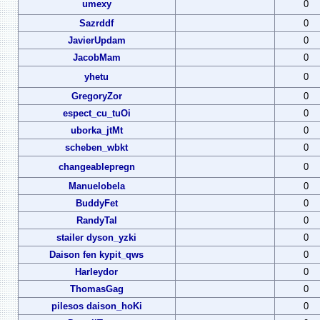
umexy
0
Sazrddf
0
JavierUpdam
0
JacobMam
0
yhetu
0
GregoryZor
0
espect_cu_tuOi
0
uborka_jtMt
0
scheben_wbkt
0
changeablepregn
0
Manuelobela
0
BuddyFet
0
RandyTal
0
stailer dyson_yzki
0
Daison fen kypit_qws
0
Harleydor
0
ThomasGag
0
pilesos daison_hoKi
0