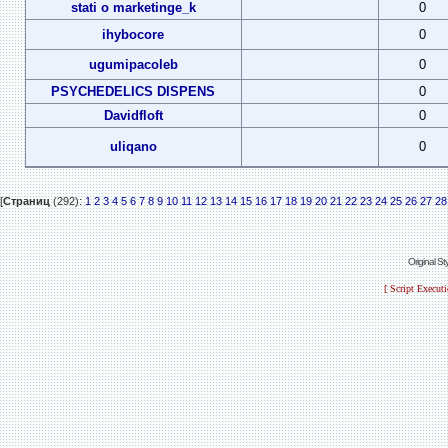
stati o marketinge_k
0
ihybocore
0
ugumipacoleb
0
PSYCHEDELICS DISPENS
0
Davidfloft
0
uliqano
0
[
Страниц
(292):
1
2
3
4
5
6
7
8
9
10
11
12
13
14
15
16
17
18
19
20
21
22
23
24
25
26
27
28
Original S
[ Script Execut