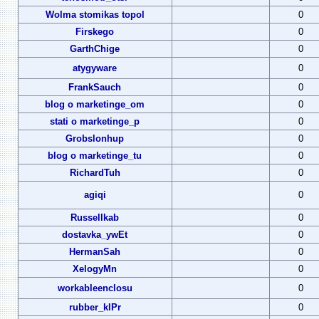
Wolma stomikas topol
0
Firskego
0
GarthChige
0
atygyware
0
FrankSauch
0
blog o marketinge_om
0
stati o marketinge_p
0
Grobslonhup
0
blog o marketinge_tu
0
RichardTuh
0
agiqi
0
Russellkab
0
dostavka_ywEt
0
HermanSah
0
XelogyMn
0
workableenclosu
0
rubber_klPr
0