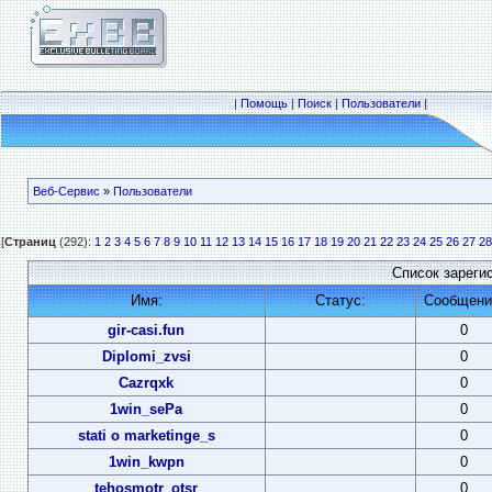
|
Помощь
|
Поиск
|
Пользователи
|
Веб-Сервис
»
Пользователи
[
Страниц
(292):
1
2
3
4
5
6
7
8
9
10
11
12
13
14
15
16
17
18
19
20
21
22
23
24
25
26
27
28
Список зареги
Имя:
Статус:
Сообщени
gir-casi.fun
0
Diplomi_zvsi
0
Cazrqxk
0
1win_sePa
0
stati o marketinge_s
0
1win_kwpn
0
tehosmotr_otsr
0