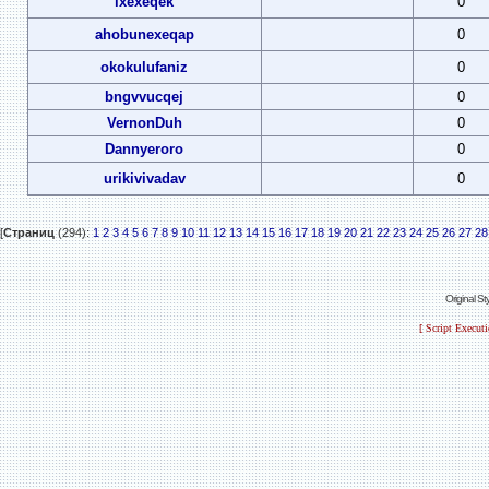
ixexeqek
0
ahobunexeqap
0
okokulufaniz
0
bngvvucqej
0
VernonDuh
0
Dannyeroro
0
urikivivadav
0
[
Страниц
(294):
1
2
3
4
5
6
7
8
9
10
11
12
13
14
15
16
17
18
19
20
21
22
23
24
25
26
27
28
Original S
[ Script Execut