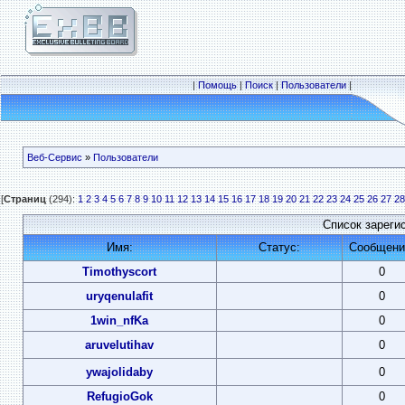
|
Помощь
|
Поиск
|
Пользователи
|
Веб-Сервис
»
Пользователи
[
Страниц
(294):
1
2
3
4
5
6
7
8
9
10
11
12
13
14
15
16
17
18
19
20
21
22
23
24
25
26
27
28
Список зареги
Имя:
Статус:
Сообщени
Timothyscort
0
uryqenulafit
0
1win_nfKa
0
aruvelutihav
0
ywajolidaby
0
RefugioGok
0