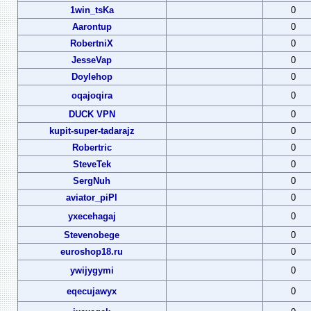
1win_tsKa
0
Aarontup
0
RobertniX
0
JesseVap
0
Doylehop
0
oqajoqira
0
DUCK VPN
0
kupit-super-tadarajz
0
Robertric
0
SteveTek
0
SergNuh
0
aviator_piPl
0
yxecehagaj
0
Stevenobege
0
euroshop18.ru
0
ywijygymi
0
eqecujawyx
0