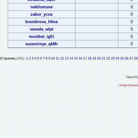
nekilomsne
0
zabor_ycoa
0
brendirova_hfma
0
vavada_wlpt
0
mostbet_igEi
0
suvenirnye_qkMr
0
[
Страниц
(291):
1
2
3
4
5
6
7
8
9
10
11
12
13
14
15
16
17
18
19
20
21
22
23
24
25
26
27
28
Original S
[ Script Execut