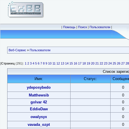
|
Помощь
|
Поиск
|
Пользователи
|
Веб-Сервис
»
Пользователи
[
Страниц
(291):
1
2
3
4
5
6
7
8
9
10
11
12
13
14
15
16
17
18
19
20
21
22
23
24
25
26
27
28
Список зареги
Имя:
Статус:
Сообщен
ydeposybedo
0
Matthewsib
0
golvar 42
0
EddieDaw
0
owalysyx
0
vavada_ozpt
0