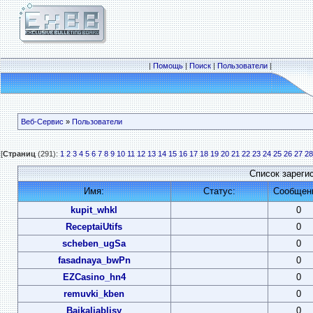
|
Помощь
|
Поиск
|
Пользователи
|
Веб-Сервис
»
Пользователи
[
Страниц
(291):
1
2
3
4
5
6
7
8
9
10
11
12
13
14
15
16
17
18
19
20
21
22
23
24
25
26
27
28
Список зареги
Имя:
Статус:
Сообщен
kupit_whkl
0
ReceptaiUtifs
0
scheben_ugSa
0
fasadnaya_bwPn
0
EZCasino_hn4
0
remuvki_kben
0
Baikaliablisy
0