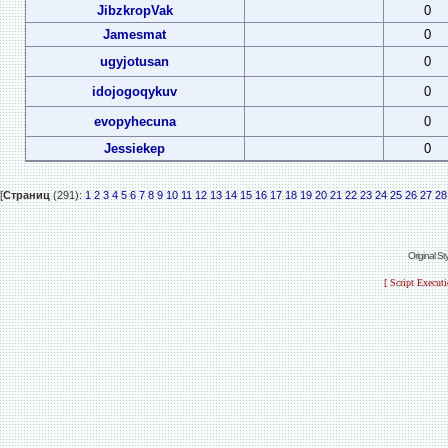
JibzkropVak
0
Jamesmat
0
ugyjotusan
0
idojogoqykuv
0
evopyhecuna
0
Jessiekep
0
[
Страниц
(291):
1
2
3
4
5
6
7
8
9
10
11
12
13
14
15
16
17
18
19
20
21
22
23
24
25
26
27
28
Original S
[ Script Execut