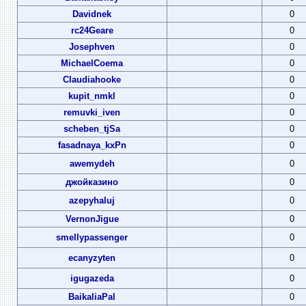
Davidnek
0
rc24Geare
0
Josephven
0
MichaelCoema
0
Claudiahooke
0
kupit_nmkl
0
remuvki_iven
0
scheben_tjSa
0
fasadnaya_kxPn
0
awemydeh
0
джойказино
0
azepyhaluj
0
VernonJigue
0
smellypassenger
0
ecanyzyten
0
igugazeda
0
BaikaliaPal
0