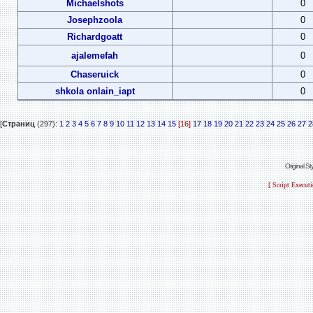
Michaelshots
0
Josephzoola
0
Richardgoatt
0
ajalemefah
0
Chaseruick
0
shkola onlain_iapt
0
[
Страниц
(297):
1
2
3
4
5
6
7
8
9
10
11
12
13
14
15
[16]
17
18
19
20
21
22
23
24
25
26
27
2
Original S
[ Script Execut