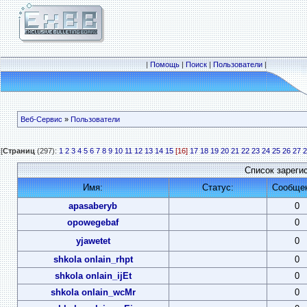
|
Помощь
|
Поиск
|
Пользователи
|
Веб-Сервис
»
Пользователи
[
Страниц
(297):
1
2
3
4
5
6
7
8
9
10
11
12
13
14
15
[16]
17
18
19
20
21
22
23
24
25
26
27
2
Список зареги
Имя:
Статус:
Сообще
apasaberyb
0
opowegebaf
0
yjawetet
0
shkola onlain_rhpt
0
shkola onlain_ijEt
0
shkola onlain_wcMr
0