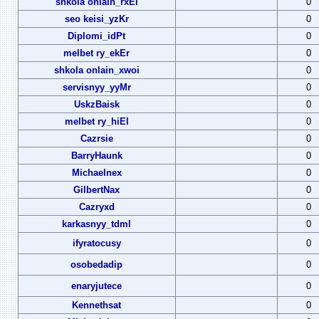
shkola onlain_rxEi
0
seo keisi_yzKr
0
Diplomi_idPt
0
melbet ry_ekEr
0
shkola onlain_xwoi
0
servisnyy_yyMr
0
UskzBaisk
0
melbet ry_hiEl
0
Cazrsie
0
BarryHaunk
0
Michaelnex
0
GilbertNax
0
Cazryxd
0
karkasnyy_tdml
0
ifyratocusy
0
osobedadip
0
enaryjutece
0
Kennethsat
0